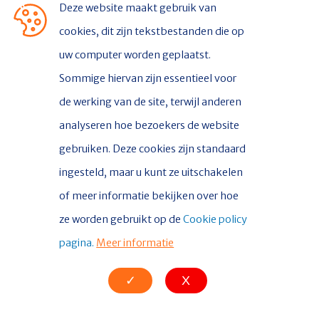
Deze website maakt gebruik van
De mindervalide parkeerplaats (MIVA)
cookies, dit zijn tekstbestanden die op
bevindt zich aan de Zeebadweg in Delfzijl.
uw computer worden geplaatst.
Bewegwijzering wordt aangeven door
Sommige hiervan zijn essentieel voor
bebording met tekst MIVA. De parkeerplaats
de werking van de site, terwijl anderen
is alleen toegankelijk voor voertuigen met
analyseren hoe bezoekers de website
de blauwe invalidenparkeerkaart,
gebruiken. Deze cookies zijn standaard
afgegeven door jouw gemeente.
ingesteld, maar u kunt ze uitschakelen
of meer informatie bekijken over hoe
Afbeelding
ze worden gebruikt op de
Cookie policy
pagina.
Meer informatie
✓
X