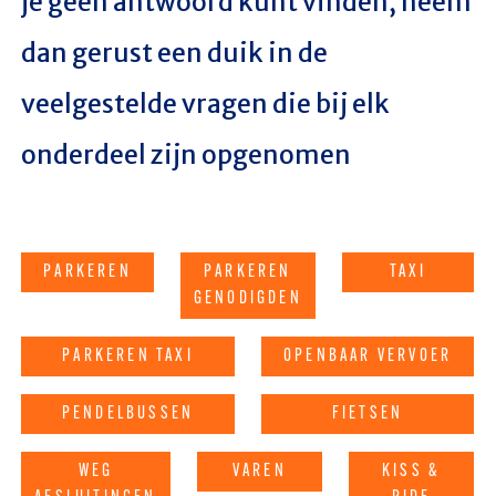
je geen antwoord kunt vinden, neem
dan gerust een duik in de
veelgestelde vragen die bij elk
onderdeel zijn opgenomen
PARKEREN
PARKEREN
TAXI
GENODIGDEN
PARKEREN TAXI
OPENBAAR VERVOER
PENDELBUSSEN
FIETSEN
WEG
VAREN
KISS &