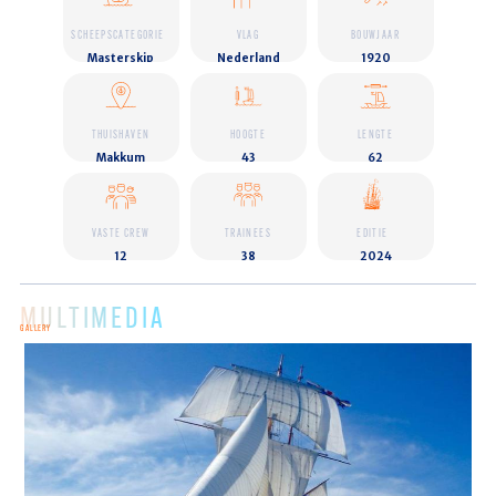
SCHEEPSCATEGORIE
VLAG
BOUWJAAR
Masterskip
Nederland
1920
THUISHAVEN
HOOGTE
LENGTE
Makkum
43
62
VASTE CREW
TRAINEES
EDITIE
12
38
2024
MULTIMEDIA
GALLERY