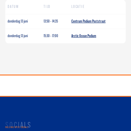
DATUM
TIJD
LOCATIE
donderdag 13 juni
13:50
-
14:35
Centrum Podium Poststraat
donderdag 13 juni
15:30
-
17:00
Arctic Ocean Podium
SOCIALS
VOLG ONS OP DE SOCIALS