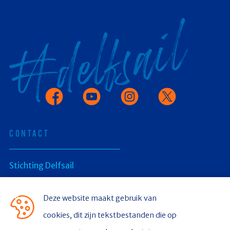
Facebook
Youtube
Instagram
X
CONTACT
Stichting Delfsail
Postbus 336
Deze website maakt gebruik van
cookies, dit zijn tekstbestanden die op
9930 AH Delfzijl