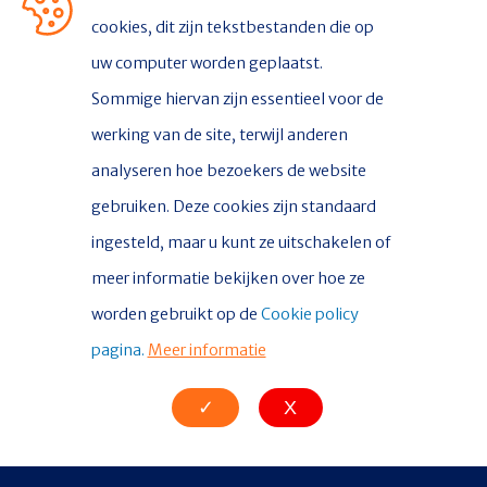
CONTACT
cookies, dit zijn tekstbestanden die op
uw computer worden geplaatst.
Stichting Delfsail
Sommige hiervan zijn essentieel voor de
Postbus 336
werking van de site, terwijl anderen
analyseren hoe bezoekers de website
9930 AH Delfzijl
gebruiken. Deze cookies zijn standaard
ingesteld, maar u kunt ze uitschakelen of
CONTACT
meer informatie bekijken over hoe ze
Contact
worden gebruikt op de
Cookie policy
Nieuws
pagina.
Meer informatie
✓
X
© Copyright 2026 DelfSail |
Privacy policy
|
Cookie verklaring
|
Colofon